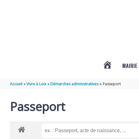
Aller au contenu
Aller au pied de page
MAIRIE
ACTUALITÉS
Accueil
Vivre à Loix
Démarches administratives
Passeport
DE
Passeport
LOIX