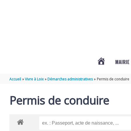
Aller au contenu
Aller au pied de page
MAIRIE
ACTUALITÉS
Accueil
Vivre à Loix
Démarches administratives
Permis de conduire
DE
Permis de conduire
LOIX