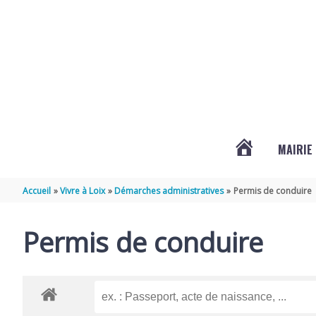
Aller au contenu
Aller au pied de page
MAIRIE
ACTUALITÉS
Accueil
Vivre à Loix
Démarches administratives
Permis de conduire
DE
Permis de conduire
LOIX