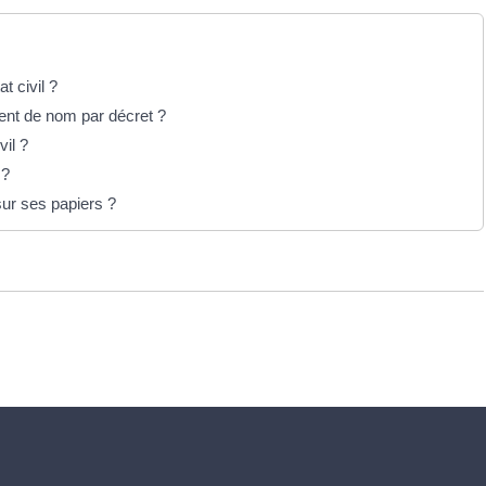
t civil ?
ent de nom par décret ?
vil ?
 ?
ur ses papiers ?