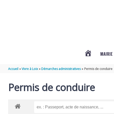
Aller au contenu
Aller au pied de page
MAIRIE
ACTUALITÉS
Accueil
Vivre à Loix
Démarches administratives
Permis de conduire
DE
Permis de conduire
LOIX