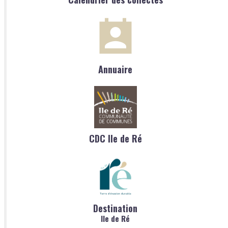
Annuaire
CDC Ile de Ré
Destination
Ile de Ré