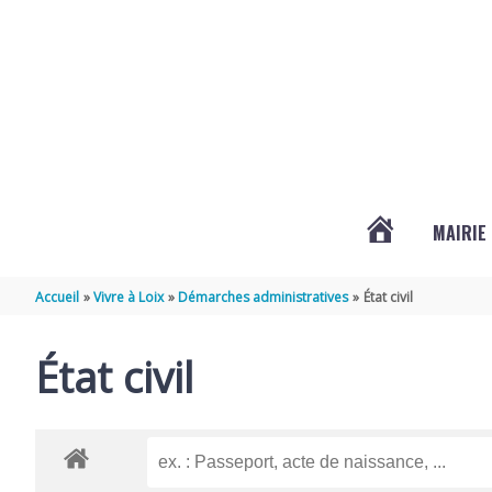
Aller au contenu
Aller au pied de page
MAIRIE
ACTUALITÉS
Accueil
Vivre à Loix
Démarches administratives
État civil
DE
État civil
LOIX