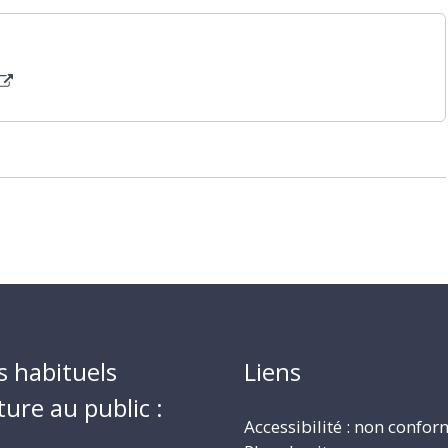
s habituels
Liens
ture au public :
Accessibilité : non confo