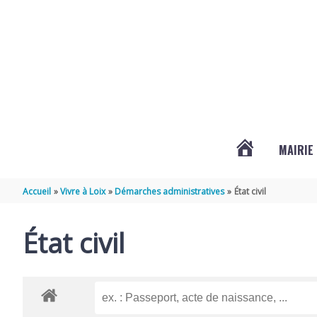
Aller au contenu
Aller au pied de page
MAIRIE
ACTUALITÉS
Accueil
Vivre à Loix
Démarches administratives
État civil
DE
État civil
LOIX