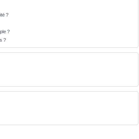
ité ?
ple ?
rs ?