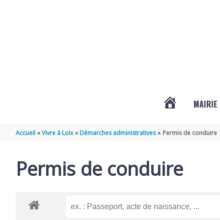
Aller au contenu
Aller au pied de page
MAIRIE
ACTUALITÉS
Accueil
Vivre à Loix
Démarches administratives
Permis de conduire
DE
Permis de conduire
LOIX