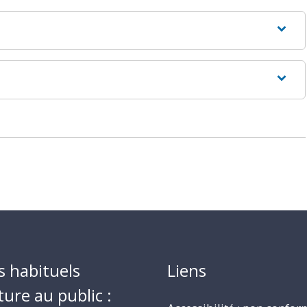
s habituels
Liens
ture au public :