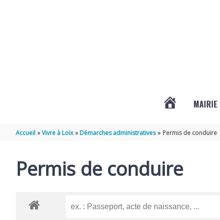
Aller au contenu
Aller au pied de page
MAIRIE
ACTUALITÉS
Accueil
Vivre à Loix
Démarches administratives
Permis de conduire
DE
Permis de conduire
LOIX