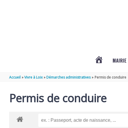
Aller au contenu
Aller au pied de page
MAIRIE
ACTUALITÉS
Accueil
Vivre à Loix
Démarches administratives
Permis de conduire
DE
Permis de conduire
LOIX