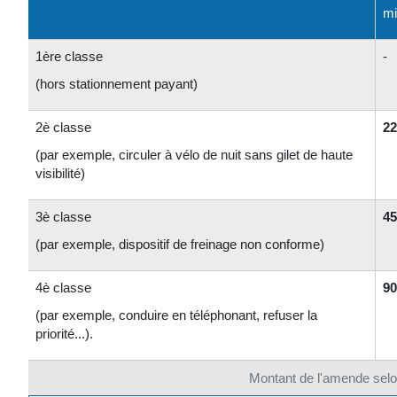
mi
1
ère
classe
-
(hors stationnement payant)
2
è
classe
22
(par exemple, circuler à vélo de nuit sans gilet de haute
visibilité)
3
è
classe
45
(par exemple, dispositif de freinage non conforme)
4
è
classe
90
(par exemple, conduire en téléphonant, refuser la
priorité...).
Montant de l'amende selon