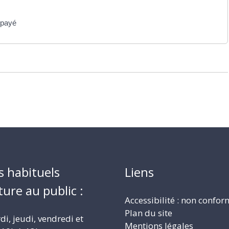
 payé
s habituels
Liens
ture au public :
Accessibilité : non confo
Plan du site
i, jeudi, vendredi et
Mentions légales