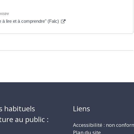
nistre
 à lire et à comprendre" (Falc)
s habituels
Liens
ture au public :
Accessibilité : non confo
Plan du site