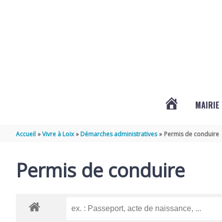
Aller au contenu
Aller au pied de page
MAIRIE
ACTUALITÉS
Accueil
Vivre à Loix
Démarches administratives
Permis de conduire
DE
Permis de conduire
LOIX