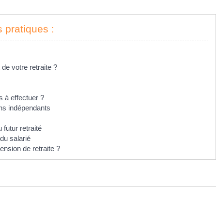
s pratiques :
e votre retraite ?
s à effectuer ?
ans indépendants
 futur retraité
 du salarié
pension de retraite ?