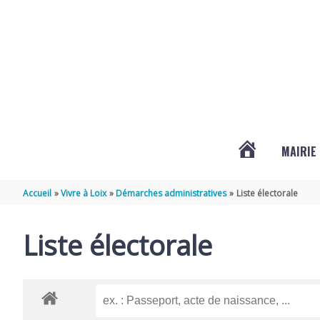
Aller au contenu
Aller au pied de page
MAIRIE
ACTUALITÉS
Accueil
Vivre à Loix
Démarches administratives
Liste électorale
DE
Liste électorale
LOIX