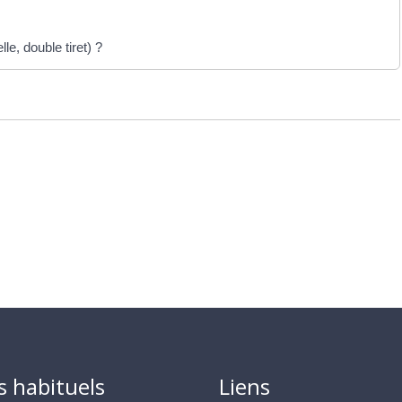
le, double tiret) ?
s habituels
Liens