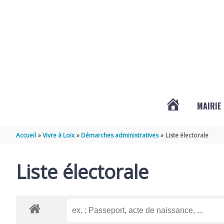
Aller au contenu
Aller au pied de page
MAIRIE
ACTUALITÉS
Accueil
Vivre à Loix
Démarches administratives
Liste électorale
DE
Liste électorale
LOIX