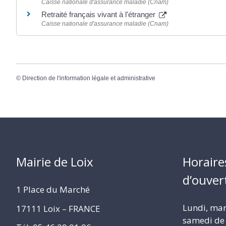
Caisse nationale d'assurance maladie (Cnam)
Retraité français vivant à l'étranger
Caisse nationale d'assurance maladie (Cnam)
©
Direction de l'information légale et administrative
Mairie de Loix
Horaire
d’ouver
1 Place du Marché
Lundi, mard
17111 Loix – FRANCE
samedi de 