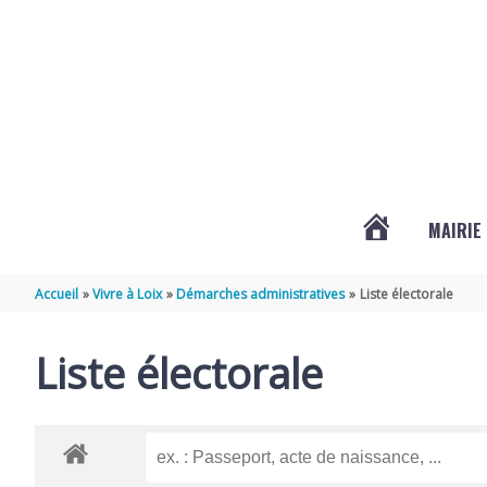
Aller au contenu
Aller au pied de page
MAIRIE
ACTUALITÉS
Accueil
Vivre à Loix
Démarches administratives
Liste électorale
DE
Liste électorale
LOIX