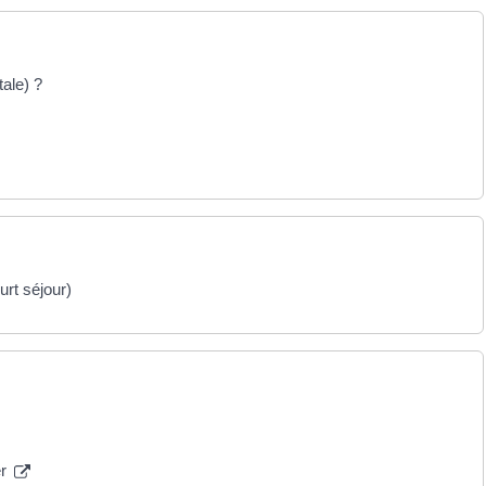
tale) ?
rt séjour)
er