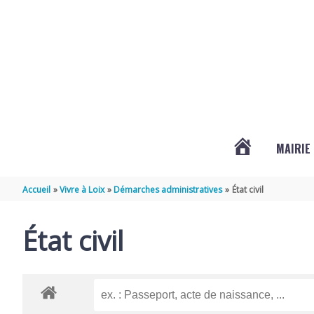
Aller au contenu
Aller au pied de page
MAIRIE
ACTUALITÉS
Accueil
Vivre à Loix
Démarches administratives
État civil
DE
État civil
LOIX