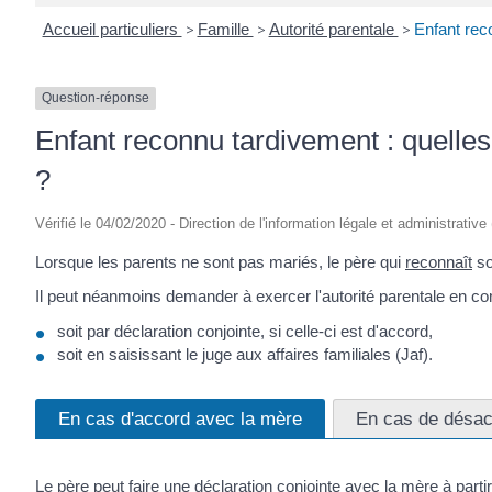
Accueil particuliers
>
Famille
>
Autorité parentale
>
Enfant rec
Question-réponse
Enfant reconnu tardivement : quelles
?
Vérifié le 04/02/2020 - Direction de l'information légale et administrative
Lorsque les parents ne sont pas mariés, le père qui
reconnaît
so
Il peut néanmoins demander à exercer l'autorité parentale en 
soit par déclaration conjointe, si celle-ci est d'accord,
soit en saisissant le juge aux affaires familiales (Jaf).
En cas d'accord avec la mère
En cas de désac
Le père peut faire une déclaration conjointe avec la mère à par