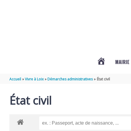
Aller au contenu
Aller au pied de page
MAIRIE
ACTUALITÉS
Accueil
Vivre à Loix
Démarches administratives
État civil
DE
État civil
LOIX