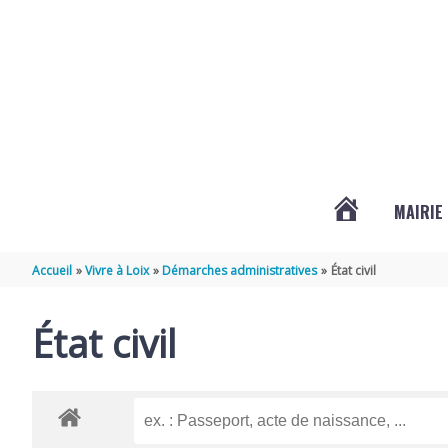
Aller au contenu
Aller au pied de page
MAIRIE
ACTUALITÉS
Accueil
Vivre à Loix
Démarches administratives
État civil
DE
État civil
LOIX