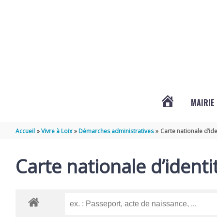
Aller au contenu
Aller au pied de page
MAIRIE
ACTUALITÉS
Accueil
Vivre à Loix
Démarches administratives
Carte nationale d’ide
DE
Carte nationale d’identi
LOIX