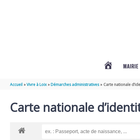
Aller au contenu
Aller au pied de page
MAIRIE
ACTUALITÉS
Accueil
Vivre à Loix
Démarches administratives
Carte nationale d’ide
DE
Carte nationale d’identi
LOIX