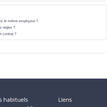
 chez le même employeur ?
s règles ?
n contrat ?
s habituels
Liens