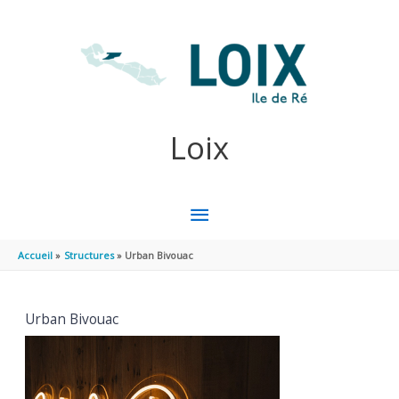
Aller au contenu
Aller au pied de page
Loix
MENU
PRINCIPAL
Accueil
Structures
Urban Bivouac
Urban Bivouac