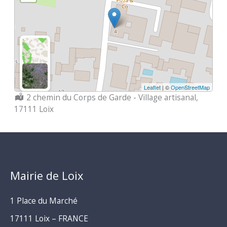
Leaflet
| ©
OpenStreetMap
Localisation :
2 chemin du Corps de Garde - Village artisanal,
17111 Loix
Mairie de Loix
1 Place du Marché
17111 Loix – FRANCE