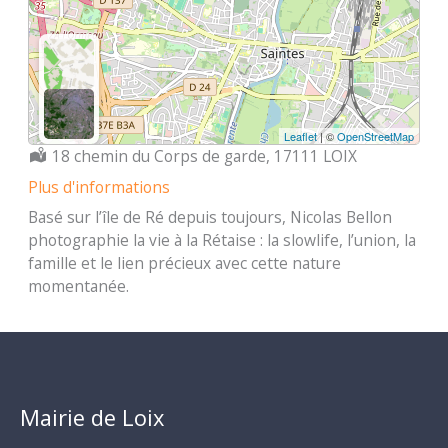
Leaflet
| ©
OpenStreetMap
Localisation :
18 chemin du Corps de garde, 17111 LOIX
Plus d'informations
Basé sur l’île de Ré depuis toujours, Nicolas Bellon
photographie la vie à la Rétaise : la slowlife, l’union, la
famille et le lien précieux avec cette nature
momentanée.
Mairie de Loix