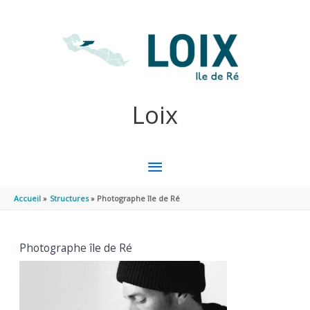
Aller au contenu
Aller au pied de page
Loix
MENU
PRINCIPAL
Accueil
Structures
Photographe île de Ré
Photographe île de Ré