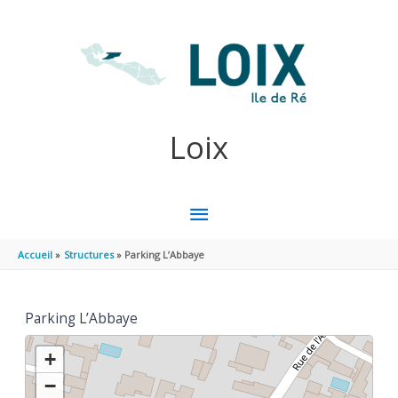
Aller au contenu
Aller au pied de page
Loix
MENU
PRINCIPAL
Accueil
Structures
Parking L’Abbaye
Parking L’Abbaye
+
−