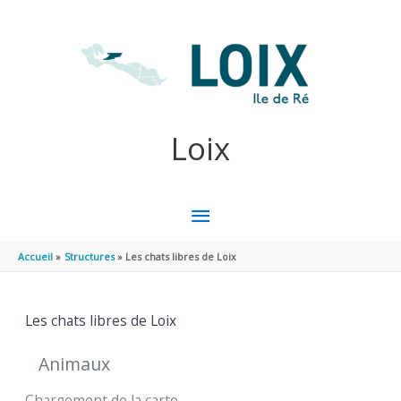
Aller au contenu
Aller au pied de page
Loix
MENU
PRINCIPAL
Accueil
Structures
Les chats libres de Loix
Les chats libres de Loix
Animaux
Chargement de la carte ...