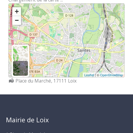
+
−
Leaflet
| ©
OpenStreetMap
Localisation :
Place du Marché, 17111 Loix
Mairie de Loix