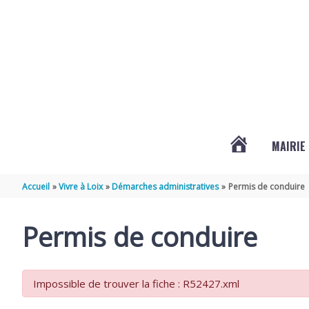
Aller au contenu
Aller au pied de page
MAIRIE
ACTUALITÉS
Accueil
Vivre à Loix
Démarches administratives
Permis de conduire
DE
Permis de conduire
LOIX
Impossible de trouver la fiche : R52427.xml