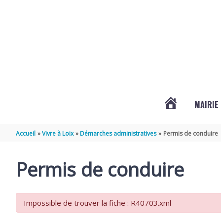
Aller au contenu
Aller au pied de page
MAIRIE
ACTUALITÉS
Accueil
Vivre à Loix
Démarches administratives
Permis de conduire
DE
Permis de conduire
LOIX
Impossible de trouver la fiche : R40703.xml