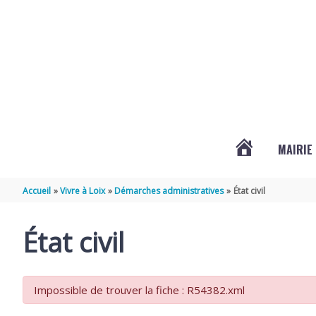
Aller au contenu
Aller au pied de page
MAIRIE
ACTUALITÉS
Accueil
Vivre à Loix
Démarches administratives
État civil
DE
État civil
LOIX
Impossible de trouver la fiche : R54382.xml