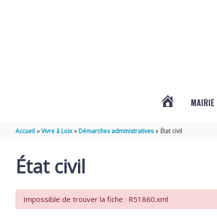
Aller au contenu
Aller au pied de page
MAIRIE
ACTUALITÉS
Accueil
Vivre à Loix
Démarches administratives
État civil
DE
État civil
LOIX
Impossible de trouver la fiche : R51860.xml