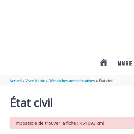
Aller au contenu
Aller au pied de page
MAIRIE
ACTUALITÉS
Accueil
Vivre à Loix
Démarches administratives
État civil
DE
État civil
LOIX
Impossible de trouver la fiche : R51093.xml