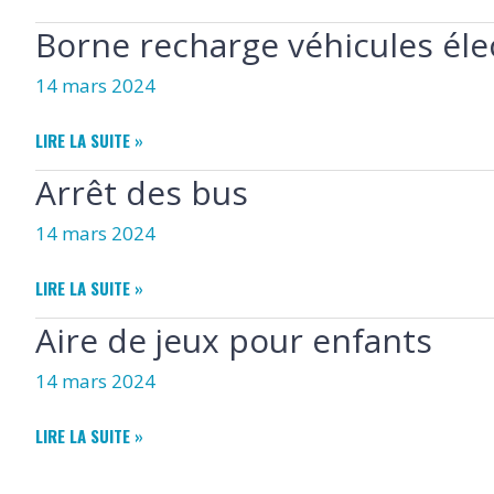
Borne recharge véhicules éle
14 mars 2024
BORNE
LIRE LA SUITE »
RECHARGE
Arrêt des bus
VÉHICULES
ÉLECTRIQUES
14 mars 2024
ARRÊT
LIRE LA SUITE »
DES
Aire de jeux pour enfants
BUS
14 mars 2024
AIRE
LIRE LA SUITE »
DE
JEUX