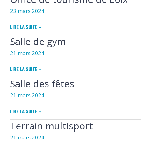
BILLETS
23 mars 2024
OFFICE
LIRE LA SUITE »
DE
Salle de gym
TOURISME
DE
21 mars 2024
LOIX
SALLE
LIRE LA SUITE »
DE
Salle des fêtes
GYM
21 mars 2024
SALLE
LIRE LA SUITE »
DES
Terrain multisport
FÊTES
21 mars 2024