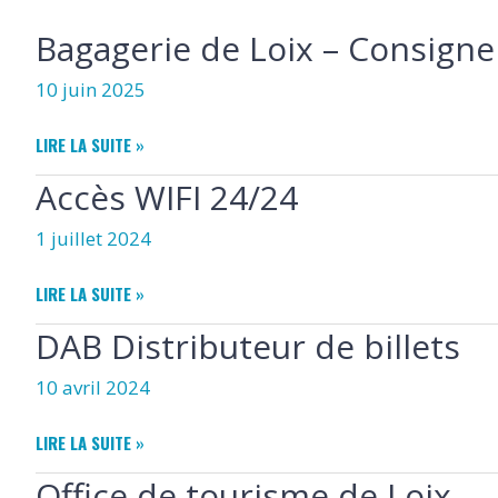
Bagagerie de Loix – Consigne
10 juin 2025
BAGAGERIE
LIRE LA SUITE »
DE
Accès WIFI 24/24
LOIX
–
1 juillet 2024
CONSIGNE
ACCÈS
LIRE LA SUITE »
WIFI
DAB Distributeur de billets
24/24
10 avril 2024
DAB
LIRE LA SUITE »
DISTRIBUTEUR
Office de tourisme de Loix
DE