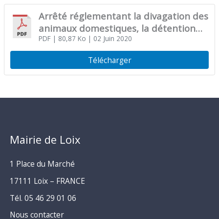
Arrêté réglementant la divagation des
animaux domestiques, la détention
de chiens dangereux et les déjections
PDF
| 80,87 Ko
| 02 Juin 2020
canines
Télécharger
Mairie de Loix
1 Place du Marché
17111 Loix – FRANCE
Tél. 05 46 29 01 06
Nous contacter