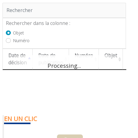
Rechercher :
Rechercher dans la colonne :
Objet
Numéro
Date de
Date de
Numéro
Objet
Nat
décision
publication
Processing...
EN UN CLIC