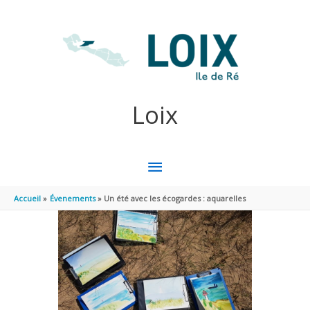
Aller au contenu
Aller au pied de page
Loix
MENU
PRINCIPAL
Accueil
Évenements
Un été avec les écogardes : aquarelles