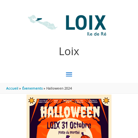
Aller au contenu
Aller au pied de page
Loix
MENU
PRINCIPAL
Accueil
Évenements
Halloween 2024