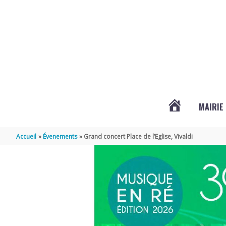
Aller au contenu
Aller au pied de page
MAIRIE
ACTUALITÉS
Accueil
Évenements
Grand concert Place de l’Eglise, Vivaldi
DE
LOIX