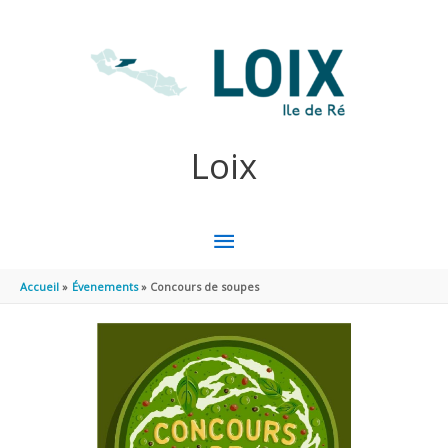
Aller au contenu
Aller au pied de page
Loix
MENU
PRINCIPAL
Accueil
Évenements
Concours de soupes