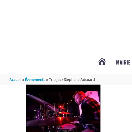
Aller au contenu
Aller au pied de page
MAIRIE
ACTUALITÉS
Accueil
Évenements
Trio Jazz Stéphane Adsuard
DE
LOIX