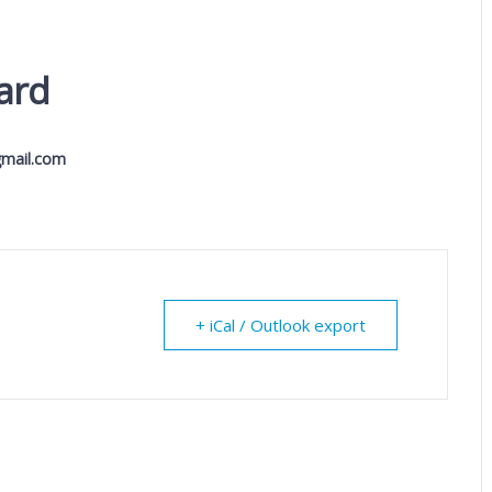
ard
mail.com
+ iCal / Outlook export